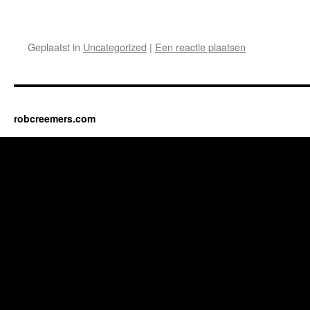
Geplaatst in
Uncategorized
|
Een reactie plaatsen
robcreemers.com