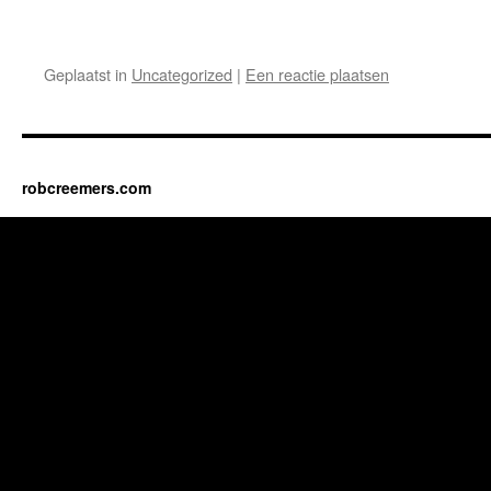
Geplaatst in
Uncategorized
|
Een reactie plaatsen
robcreemers.com